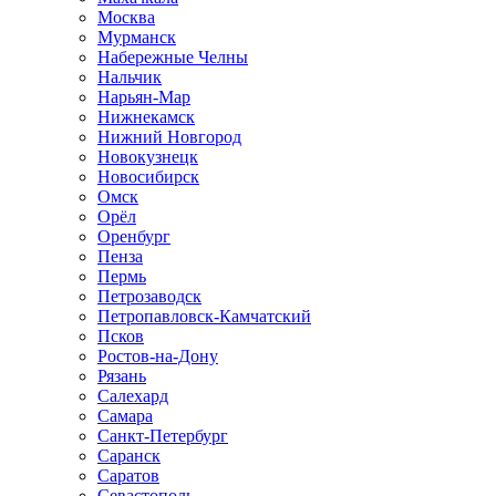
Москва
Мурманск
Набережные Челны
Нальчик
Нарьян-Мар
Нижнекамск
Нижний Новгород
Новокузнецк
Новосибирск
Омск
Орёл
Оренбург
Пенза
Пермь
Петрозаводск
Петропавловск-Камчатский
Псков
Ростов-на-Дону
Рязань
Салехард
Самара
Санкт-Петербург
Саранск
Саратов
Севастополь