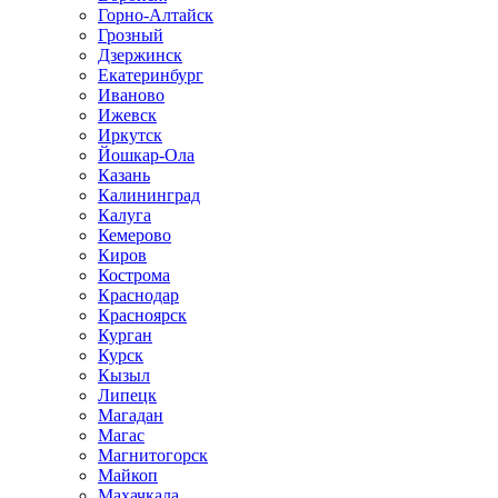
Горно-Алтайск
Грозный
Дзержинск
Екатеринбург
Иваново
Ижевск
Иркутск
Йошкар-Ола
Казань
Калининград
Калуга
Кемерово
Киров
Кострома
Краснодар
Красноярск
Курган
Курск
Кызыл
Липецк
Магадан
Магас
Магнитогорск
Майкоп
Махачкала