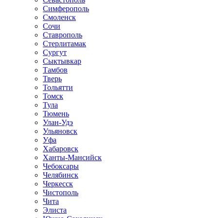
Симферополь
Смоленск
Сочи
Ставрополь
Стерлитамак
Сургут
Сыктывкар
Тамбов
Тверь
Тольятти
Томск
Тула
Тюмень
Улан-Удэ
Ульяновск
Уфа
Хабаровск
Ханты-Мансийск
Чебоксары
Челябинск
Черкесск
Чистополь
Чита
Элиста